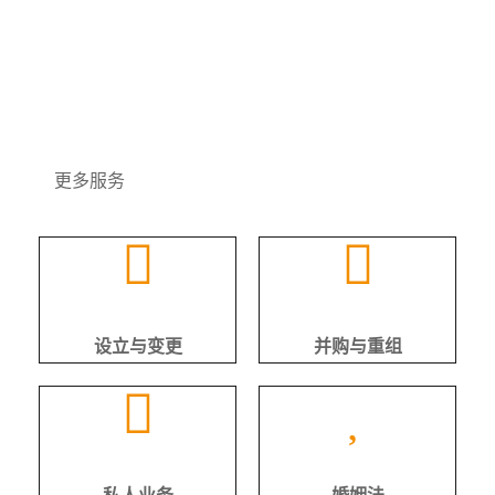
帮助客户解决各种类型民商事纠纷，依法维护客户的合
法权益，以热情的服务、高效的技能和严谨的态度与加
拿大本地律师合作提供诉讼相关法律服务
更多服务
设立与变更
并购与重组