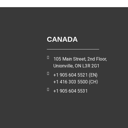
CANADA
105 Main Street, 2nd Floor,
Unionville, ON L3R 2G1
+1 905 604 5521 (EN)
+1 416 303 5500 (CH）
+1 905 604 5531