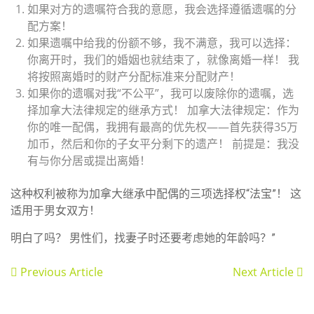
如果对方的遗嘱符合我的意愿，我会选择遵循遗嘱的分
配方案！
如果遗嘱中给我的份额不够，我不满意，我可以选择：
你离开时，我们的婚姻也就结束了，就像离婚一样！ 我
将按照离婚时的财产分配标准来分配财产！
如果你的遗嘱对我“不公平”，我可以废除你的遗嘱，选
择加拿大法律规定的继承方式！ 加拿大法律规定：作为
你的唯一配偶，我拥有最高的优先权——首先获得35万
加币，然后和你的子女平分剩下的遗产！ 前提是：我没
有与你分居或提出离婚！
这种权利被称为加拿大继承中配偶的三项选择权“法宝”！ 这
适用于男女双方！
明白了吗？ 男性们，找妻子时还要考虑她的年龄吗？”
Previous Article
Next Article