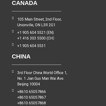
CANADA
105 Main Street, 2nd Floor,
Unionville, ON L3R 2G1
+1 905 604 5521 (EN)
+1 416 303 5500 (CH）
+1 905 604 5531
CHINA
3rd Floor China World Office 1,
No. 1 Jian Guo Man Wai Ave.
Beijing 10004
+8610 65057866
+8610 65057867
+8610 65057868