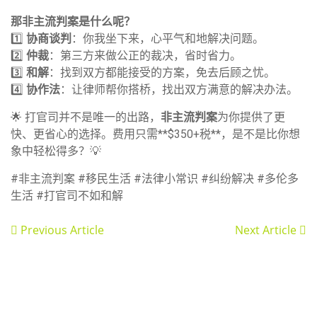
那非主流判案是什么呢？
1️⃣
协商谈判
：你我坐下来，心平气和地解决问题。
2️⃣
仲裁
：第三方来做公正的裁决，省时省力。
3️⃣
和解
：找到双方都能接受的方案，免去后顾之忧。
4️⃣
协作法
：让律师帮你搭桥，找出双方满意的解决办法。
🌟 打官司并不是唯一的出路，
非主流判案
为你提供了更
快、更省心的选择。费用只需**$350+税**，是不是比你想
象中轻松得多？💡
#非主流判案 #移民生活 #法律小常识 #纠纷解决 #多伦多
生活 #打官司不如和解
Previous Article
Next Article