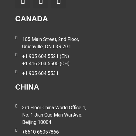
CANADA
105 Main Street, 2nd Floor,
Unionville, ON L3R 2G1
+1 905 604 5521 (EN)
+1 416 303 5500 (CH）
+1 905 604 5531
CHINA
3rd Floor China World Office 1,
No. 1 Jian Guo Man Wai Ave.
Beijing 10004
+8610 65057866