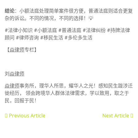
结论
：小额法庭处理简单案件很方便，普通法庭则适合更复
杂的诉讼。不同的情况，不同的选择！💡
#法律小知识 #小额法庭 #普通法庭 #法律纠纷 #持牌法律
顾问 #律师咨询 #移民生活 #多伦多生活
【
焱律师
专栏】
刘
焱律师
焱律师
事务所，理华人所思，耀华人之光！感知民生跋涉迁
徙经历， 领会跨境华人群体法律需求，学以致用，取之于
民，回报于民！
Previous Article
Next Article