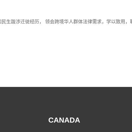
知民生跋涉迁徙经历， 领会跨境华人群体法律需求，学以致用，
CANADA