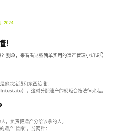
月, 2024
懂！
？别急，来看看这些简单实用的遗产管理小知识👇
是他决定钱和东西给谁；
testate）
，这时分配遗产的规矩会按法律来走。
？
的人，负责把遗产分给该拿的人。
的遗产“管家”，分两种：