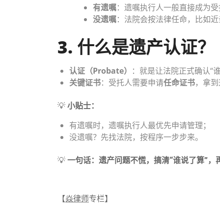
有遗嘱
：遗嘱执行人一般直接成为受
没遗嘱
：法院会按法律任命，比如近
3. 什么是遗产认证？
认证（Probate）
：就是让法院正式确认“谁
关键证书
：受托人需要申请
任命证书
，拿到
💡
小贴士：
有遗嘱时，遗嘱执行人最优先申请管理；
没遗嘱？先找法院，按程序一步步来。
💡
一句话：遗产问题不慌，搞清“谁说了算”，
【
焱律师
专栏】