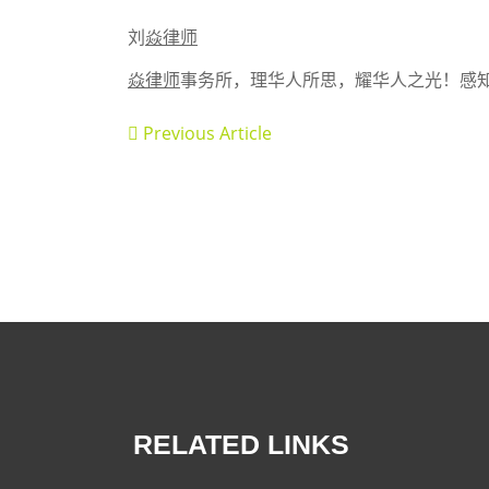
刘
焱律师
焱律师
事务所，理华人所思，耀华人之光！感
Previous Article
RELATED LINKS