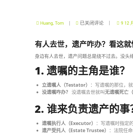
已关闭评论
Huang, Tom
9 12 
有人去世，遗产咋办？看这就
身边有人去世，遗产问题总是绕不过去。没头绪
1. 遗嘱的主角是谁？
立遗嘱人（Testator）
：写遗嘱的那位，就
没遗嘱咋办？
没遗嘱去世就叫
无遗嘱死亡（In
2. 谁来负责遗产的事
遗嘱执行人（Executor）
：写遗嘱时指定
遗产受托人（Estate Trustee）
：法院任命