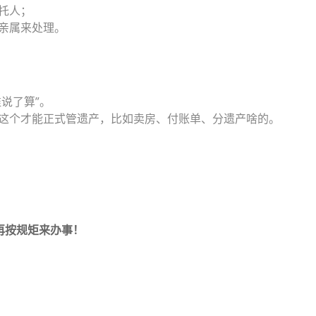
托人；
亲属来处理。
说了算”。
这个才能正式管遗产，比如卖房、付账单、分遗产啥的。
再按规矩来办事！