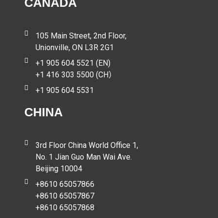
CANADA
105 Main Street, 2nd Floor,
Unionville, ON L3R 2G1
+1 905 604 5521 (EN)
+1 416 303 5500 (CH）
+1 905 604 5531
CHINA
3rd Floor China World Office 1,
No. 1 Jian Guo Man Wai Ave.
Beijing 10004
+8610 65057866
+8610 65057867
+8610 65057868