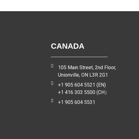
CANADA
105 Main Street, 2nd Floor,
Unionville, ON L3R 2G1
+1 905 604 5521 (EN)
+1 416 303 5500 (CH）
+1 905 604 5531