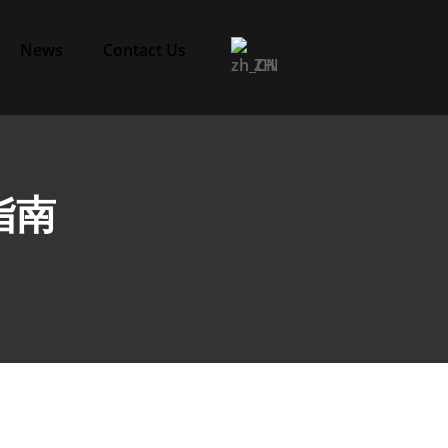
News
Contact Us
ZH
指南