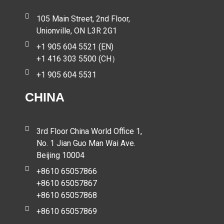
105 Main Street, 2nd Floor,
Unionville, ON L3R 2G1
+1 905 604 5521 (EN)
+1 416 303 5500 (CH）
+1 905 604 5531
CHINA
3rd Floor China World Office 1,
No. 1 Jian Guo Man Wai Ave.
Beijing 10004
+8610 65057866
+8610 65057867
+8610 65057868
+8610 65057869