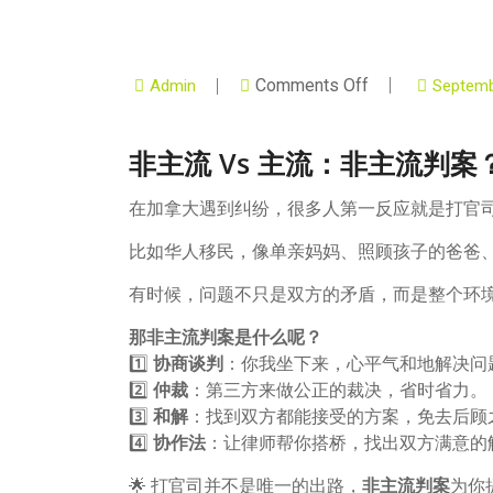
Comments Off
Admin
Septemb
非主流 Vs 主流：非主流判
在加拿大遇到纠纷，很多人第一反应就是打官
比如华人移民，像单亲妈妈、照顾孩子的爸爸、
有时候，问题不只是双方的矛盾，而是整个环
那非主流判案是什么呢？
1️⃣
协商谈判
：你我坐下来，心平气和地解决问
2️⃣
仲裁
：第三方来做公正的裁决，省时省力。
3️⃣
和解
：找到双方都能接受的方案，免去后顾
4️⃣
协作法
：让律师帮你搭桥，找出双方满意的
🌟 打官司并不是唯一的出路，
非主流判案
为你