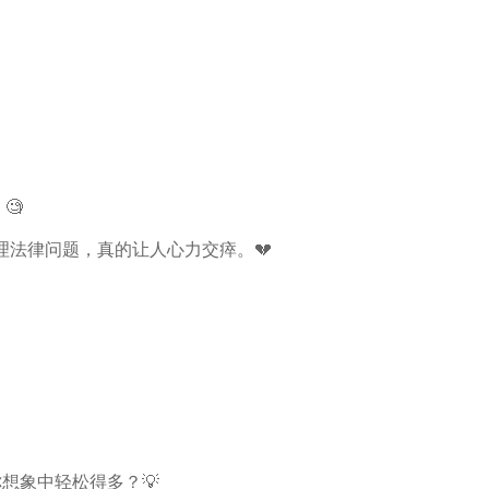
🧐
法律问题，真的让人心力交瘁。💔
你想象中轻松得多？💡